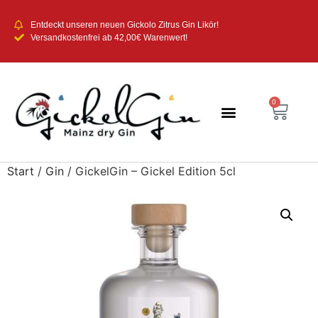
Entdeckt unseren neuen Gickolo Zitrus Gin Likör!
Versandkostenfrei ab 42,00€ Warenwert!
0
Start
/
Gin
/ GickelGin – Gickel Edition 5cl