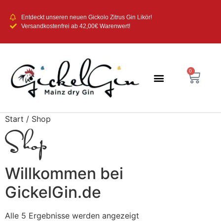
Entdeckt unseren neuen Gickolo Zitrus Gin Likör!
Versandkostenfrei ab 42,00€ Warenwert!
0
Start
/ Shop
Shop
Willkommen bei
GickelGin.de
Alle 5 Ergebnisse werden angezeigt